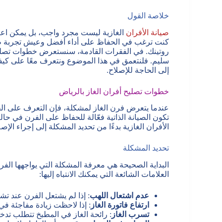
خلاصة القول
صيانة الأفران
الغازية ليست مجرد واجب، بل يمكن اعتبار
كنت ترغب في الحفاظ على أداء أفضل وعيش تجربة طهي 
روتينك. في الفقرات القادمة، سنستعرض خطوات تصليح 
سليم. فلنتعمق في هذا الموضوع ونتعرف معًا على كيفي
إلى الحاجة للإصلاح.
خطوات تصليح أفران الغاز بالرياض
عندما يتعرض فرن الغاز لمشكلة، فإن التعرف على الخطو
تكون الصيانة الذاتية فعّالة للحفاظ على الفرن في حا
الأفران الغازية بدءًا من تحديد المشكلة إلى إجراء الإص
تحديد المشكلة
البداية الصحيحة هي معرفة المشكلة التي يواجهها الف
العلامات الشائعة التي يمكنك الانتباه إليها:
عدم اشتعال اللهب
: إذا لم يشتعل الفرن عند تش
ارتفاع فاتورة الغاز
: إذا لاحظت زيادة مفاجئة في
تسرب الغاز
: رائحة الغاز في المطبخ تتطلب تدخلا