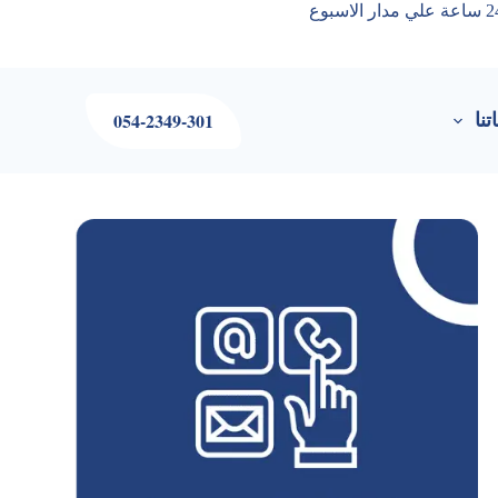
054-2349-301
نا